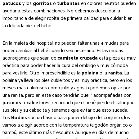
patucos
y los
gorritos
o
turbantes
en colores neutros pueden
ayudar a estas combinaciones. No debemos descuidar la
importancia de elegir ropita de primera calidad para cuidar bien
la delicada piel del bebé.
En la maleta del hospital, no pueden faltar unas 4 mudas para
poder cambiar al bebé cuando sea necesario. Estas mudas
aconsejamos que sean de
camiseta cruzada
esta pieza es muy
práctica para poder hacer la cura del ombligo y muy cómoda
para vestirle. Otro imprescindible es la
polaina
o la
ranita
. La
polaina ya lleva los pies cubiertos y es muy práctica, pero en los
meses más calurosos como julio y agosto podemos optar por
una ranita, pero en este caso tendrán que ir acompañadas con
patucos
o
calcetines
, recordad que el bebé pierde el calor por
sus pies y su cabecita y tenemos que evitar que esto suceda.
Los
Bodies
son un básico para poner debajo del conjunto, los
vamos a elegir acorde con la temperatura (algodón orgánico o
bambú, este último más fresquito). Aunque en días de mucho