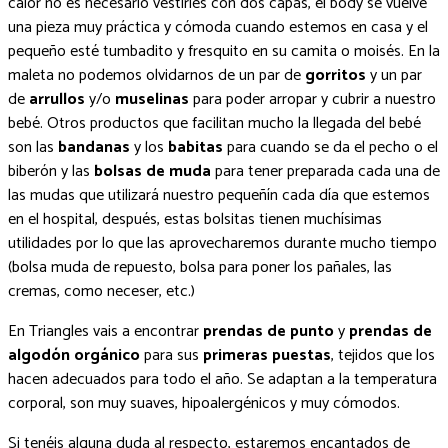
calor no es necesario vestirles con dos capas, el body se vuelve
una pieza muy práctica y cómoda cuando estemos en casa y el
pequeño esté tumbadito y fresquito en su camita o moisés. En la
maleta no podemos olvidarnos de un par de
gorritos
y un par
de
arrullos
y/o
muselinas
para poder arropar y cubrir a nuestro
bebé. Otros productos que facilitan mucho la llegada del bebé
son las
bandanas
y los
babitas
para cuando se da el pecho o el
biberón y las
bolsas de muda
para tener preparada cada una de
las mudas que utilizará nuestro pequeñín cada día que estemos
en el hospital, después, estas bolsitas tienen muchísimas
utilidades por lo que las aprovecharemos durante mucho tiempo
(bolsa muda de repuesto, bolsa para poner los pañales, las
cremas, como neceser, etc.)
En Triangles vais a encontrar
prendas
de punto
y
prendas de
algodón orgánico
para sus
primeras puestas
, tejidos que los
hacen adecuados para todo el año. Se adaptan a la temperatura
corporal, son muy suaves, hipoalergénicos y muy cómodos.
Si tenéis alguna duda al respecto, estaremos encantados de