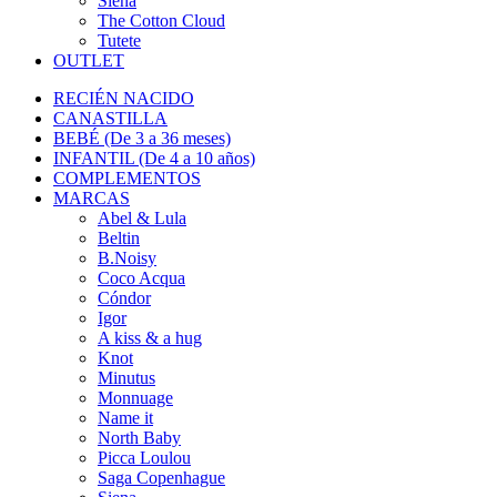
Siena
The Cotton Cloud
Tutete
OUTLET
RECIÉN NACIDO
CANASTILLA
BEBÉ (De 3 a 36 meses)
INFANTIL (De 4 a 10 años)
COMPLEMENTOS
MARCAS
Abel & Lula
Beltin
B.Noisy
Coco Acqua
Cóndor
Igor
A kiss & a hug
Knot
Minutus
Monnuage
Name it
North Baby
Picca Loulou
Saga Copenhague