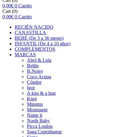
Cart
(0)
0,00
€
0
Carrito
Cart
(0)
0,00
€
0
Carrito
RECIÉN NACIDO
CANASTILLA
BEBÉ (De 3 a 36 meses)
INFANTIL (De 4 a 10 años)
COMPLEMENTOS
MARCAS
Abel & Lula
Beltin
B.Noisy
Coco Acqua
Cóndor
Igor
A kiss & a hug
Knot
Minutus
Monnuage
Name it
North Baby
Picca Loulou
Saga Copenhague