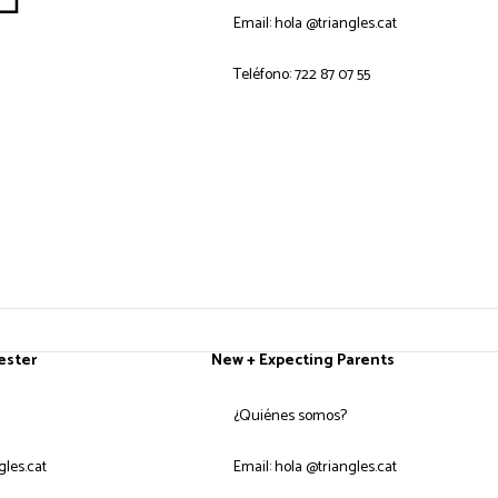
Email: hola @triangles.cat
Teléfono: 722 87 07 55
ester
New + Expecting Parents
¿Quiénes somos?
gles.cat
Email: hola @triangles.cat