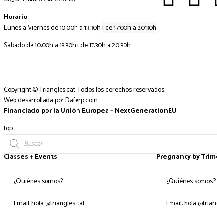
Horario
:
Lunes a Viernes de 10:00h a 13:30h
i de 17:00h a 20:30h
Sábado de 10:00h a 13:30h i de 17:30h a 20:30h
Copyright © Triangles.cat. Todos los derechos reservados.
Web desarrollada por
Daferp.com
.
Financiado por la Unión Europea – NextGenerationEU
top
Classes + Events
Pregnancy by Trim
¿Quiénes somos?
¿Quiénes somos?
Email: hola @triangles.cat
Email: hola @trian