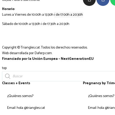
Horario
:
Lunes a Viernes de 10:00h a 13:30h
i de 17:00h a 20:30h
Sábado de 10:00h a 13:30h i de 17:30h a 20:30h
Copyright © Triangles.cat. Todos los derechos reservados.
Web desarrollada por
Daferp.com
.
Financiado por la Unión Europea – NextGenerationEU
top
Classes + Events
Pregnancy by Trim
¿Quiénes somos?
¿Quiénes somos?
Email: hola @triangles.cat
Email: hola @trian