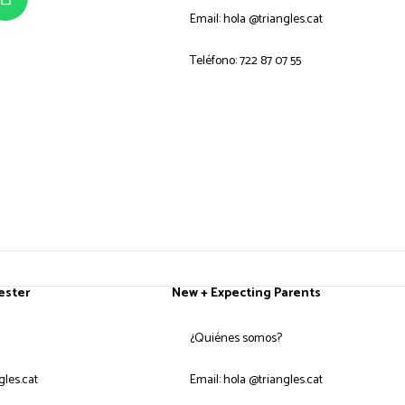
Email: hola @triangles.cat
Teléfono: 722 87 07 55
ester
New + Expecting Parents
¿Quiénes somos?
gles.cat
Email: hola @triangles.cat